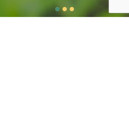
Conheça um pouco mais sobre os
serviços oferecidos pela Agrícola MK.
Nossos consultores sempre estarão presentes na
lavoura, realizando análises, acompanhamento, dando
orientações e assistindo resultados. Tudo isso pensado
para buscar para nossos clientes a maior produção em
todas as safras.